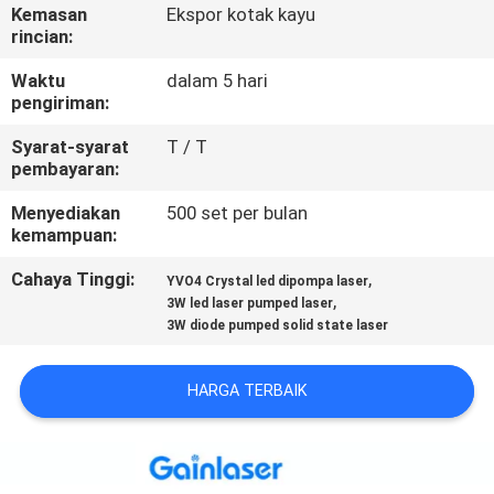
KUALITAS
Kemasan
Ekspor kotak kayu
rincian:
HUBUNGI
Waktu
dalam 5 hari
pengiriman:
KAMI
Syarat-syarat
T / T
pembayaran:
PERMINTAAN
Menyediakan
500 set per bulan
PENAWARAN
kemampuan:
Cahaya Tinggi:
,
YVO4 Crystal led dipompa laser
SITEMAP
,
3W led laser pumped laser
3W diode pumped solid state laser
PRIVACY
HARGA TERBAIK
POLICY