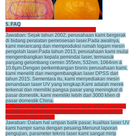
5. FAQ
1. Apakah Anda produsen atau pengecer?
Jawaban: Sejak tahun 2002, perusahaan kami bergerak
di bidang peralatan pemrosesan laser.Pada awalnya,
kami merancang dan memproduksi rumah logam mesin
pengolah laser.Pada tahun 2013, perusahaan kami mulai
mengembangkan kepala pemindai laser, termasuk
panjang gelombang cermin 355nm, 532nm, 1064nm &
10.6μm.Dengan perkembangan bisnis perusahaan kami,
kami meneliti dan mengembangkan laser DPSS dari
tahun 2015. Sementara itu, kami menyediakan mesin
penandaan laser UV yang lengkap.Kami adalah merek
terkenal dan memiliki pangsa pasar yang meningkat di
pasar domestik, kami memiliki lebih dari 3000 klien di
pasar domestik China.
2. Bagaimana Anda memposisikan laser UV Anda untuk
kualitas produk dibandingkan dengan pesaing Anda di
HUARAY, Inno, Inngu?
Jawaban: Dalam hal umpan balik pasar, kualitas laser UV
kami hampir sama dengan pesaing.Menurut laporan
pengujian, parameter teknis laser kami sangat mirip