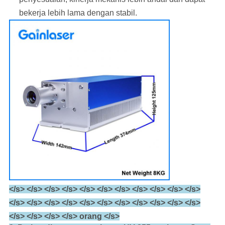
bekerja lebih lama dengan stabil.
</s> </s> </s> </s> </s> </s> </s> </s> </s> </s> </s>
</s> </s> </s> </s> </s> </s> </s> </s> </s> </s> </s>
</s> </s> </s> </s> orang </s>