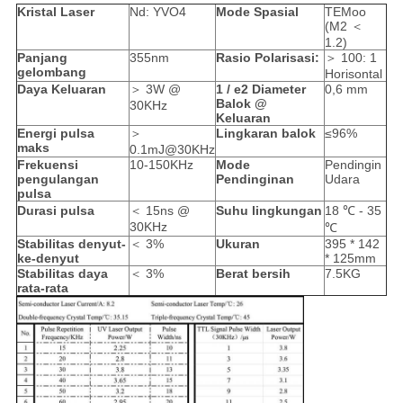
Kristal Laser
Nd: YVO4
Mode Spasial
TEMoo
(M2 ＜
1.2)
Panjang
355nm
Rasio Polarisasi:
＞ 100: 1
gelombang
Horisontal
Daya Keluaran
＞ 3W @
1 / e2 Diameter
0,6 mm
Balok @
30KHz
Keluaran
Energi pulsa
＞
Lingkaran balok
≤96%
maks
0.1mJ@30KHz
Frekuensi
10-150KHz
Mode
Pendingin
pengulangan
Pendinginan
Udara
pulsa
Durasi pulsa
＜ 15ns @
Suhu lingkungan
18 ℃ - 35
30KHz
℃
Stabilitas denyut-
＜ 3%
Ukuran
395 * 142
ke-denyut
* 125mm
Stabilitas daya
＜ 3%
Berat bersih
7.5KG
rata-rata