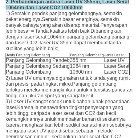
2. Perbandingan antara Laser UV 355nm, Laser Serat
1064nm dan Laser CO2 10600nm
1) Semakin pendek panjang gelombangnya, semakin
pekat energinya.Semakin besar energinya, semakin
banyak cahaya yang akan diserap material.Penyerapan
lebih besar = Tanda kualitas lebih baik.Dibandingkan
dengan laser serat 1064nm panjang gelombang panjang
dan laser CO2, laser UV 35nm dapat membuat tanda
kualitas yang lebih baik;
Jenis Panjang Gelombang
Panjang Gelombang
Jenis Laser
Panjang Gelombang Pendek
355 nm
Laser UV
Panjang Gelombang Sedang
1064 nm
Laser Serat
Panjang Gelombang
10600 nm
Laser CO2
2) Laser UV umumnya digunakan untuk tanda yang rumit
dan presisi pada tingkat mikro.Panjang gelombang
terfokus mereka memungkinkan untuk intensitas pancaran
tinggi dan ukuran spot yang sangat kecil;
3) Laser UV sangat cocok untuk bahan lunak penandaan
laser.Karena ia menawarkan tingkat penyerapan yang
lebih tinggi daripada laser serat dan CO2 dan kecil
kemungkinannya untuk membakar bahan di sekitarnya
karena menghasilkan lebih sedikit panas.Inilah sebabnya
mengapa laser UV juga disebut sebagai "metode
pemrosesan dingin", sedangkan laser serat dan CO2