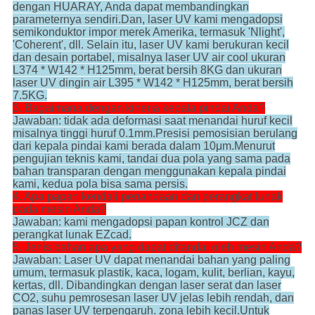
dengan HUARAY, Anda dapat membandingkan
parameternya sendiri.Dan, laser UV kami mengadopsi
semikonduktor impor merek Amerika, termasuk 'Nlight',
'Coherent', dll. Selain itu, laser UV kami berukuran kecil
dan desain portabel, misalnya laser UV air cool ukuran
L374 * W142 * H125mm, berat bersih 8KG dan ukuran
laser UV dingin air L395 * W142 * H125mm, berat bersih
7.5KG.
3. Bagaimana dengan kinerja kepala pindai Anda?
Jawaban: tidak ada deformasi saat menandai huruf kecil
misalnya tinggi huruf 0.1mm.Presisi pemosisian berulang
dari kepala pindai kami berada dalam 10μm.Menurut
pengujian teknis kami, tandai dua pola yang sama pada
bahan transparan dengan menggunakan kepala pindai
kami, kedua pola bisa sama persis.
4. Apa papan kendali penandaan dan perangkat lunak
pada mesin Anda?
Jawaban: kami mengadopsi papan kontrol JCZ dan
perangkat lunak EZcad.
5. Jenis bahan apa yang dapat ditandai oleh mesin Anda?
Jawaban: Laser UV dapat menandai bahan yang paling
umum, termasuk plastik, kaca, logam, kulit, berlian, kayu,
kertas, dll. Dibandingkan dengan laser serat dan laser
CO2, suhu pemrosesan laser UV jelas lebih rendah, dan
panas laser UV terpengaruh. zona lebih kecil.Untuk