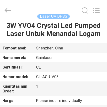
Shenzhen
Gainlaser
Laser
Technology
Co.,Ltd.
Laser UV DPSS
All
Rights
3W YVO4 Crystal Led Pumped
RUMAH
Reserved.
Laser Untuk Menandai Logam
PRODUK
Tempat asal:
Shenzhen, Cina
TENTANG
Nama merek:
Gainlaser
KAMI
Sertifikasi:
CE
Nomor model:
GL-AC-UV03
TUR
PABRIK
Kuantitas min
1
Order:
Harga:
Please inquire individually
KONTROL