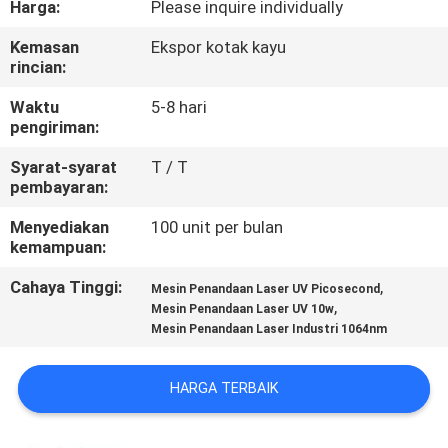
Harga:
Please inquire individually
KUALITAS
Kemasan
Ekspor kotak kayu
rincian:
HUBUNGI
KAMI
Waktu
5-8 hari
pengiriman:
Syarat-syarat
T / T
PERMINTAAN
pembayaran:
PENAWARAN
Menyediakan
100 unit per bulan
kemampuan:
SITEMAP
Cahaya Tinggi:
,
Mesin Penandaan Laser UV Picosecond
,
Mesin Penandaan Laser UV 10w
Mesin Penandaan Laser Industri 1064nm
PRIVACY
POLICY
HARGA TERBAIK