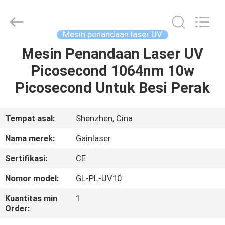
Shenzhen
Gainlaser
Laser
Technology
Co.,Ltd.
Mesin penandaan laser UV
All
Rights
Mesin Penandaan Laser UV
RUMAH
Reserved.
Picosecond 1064nm 10w
PRODUK
Picosecond Untuk Besi Perak
TENTANG
Tempat asal:
Shenzhen, Cina
KAMI
Nama merek:
Gainlaser
Sertifikasi:
CE
TUR
Nomor model:
GL-PL-UV10
PABRIK
Kuantitas min
1
Order:
KONTROL