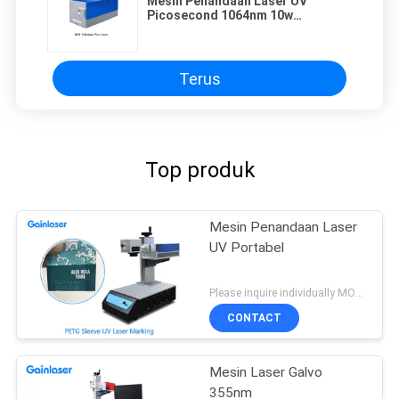
Mesin Penandaan Laser UV
Picosecond 1064nm 10w
Picosecond Untuk Besi Perak
Terus
Top produk
Mesin Penandaan Laser
UV Portabel
Please inquire individually MOQ:1
CONTACT
Mesin Laser Galvo
355nm