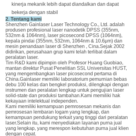
kinerja mekanik lebih dapat diandalkan dan dapat
bekerja dengan stabil
2.
Tentang kami
Shenzhen Gainlaser Laser Technology Co., Ltd. adalah
produsen profesional laser nanodetik DPSS (355nm,
532nm & 1064nm), laser picosecond DPSS (1064nm),
kepala pindai (355nm, 532nm, 1064nm & 10.6μm) dan
mesin penandaan laser di Shenzhen , Cina.Sejak 2002
didirikan, perusahaan grup kami telah terlibat dalam
peralatan laser.
Tim R&D kami dipimpin oleh Profesor Huang Guobiao,
mantan direktur Pusat Penelitian SSL Universitas HUST,
yang mengembangkan laser picosecond pertama di
China.Gainlaser memiliki laboratorium pemurnian bebas
debu 100 kelas dan bengkel produksi, dilengkapi dengan
instrumen dan peralatan lengkap untuk pengujian laser
solid-state dan produksi tambahan.Kami memiliki hak
kekayaan intelektual independen.
Kami memiliki kemampuan pemrosesan mekanis dan
pemrosesan lembaran logam yang lengkap, dan
kemampuan pendukung terkait yang tinggi dari peralatan
laser.Selain itu, kami menyediakan layanan purna jual
yang lengkap, yang merespon kebutuhan purna jual klien
dengan cepat.