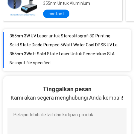
355nm Untuk Aluminium
contact
355nm 3W UV Laser untuk Stereolitografi 3D Printing
Solid State Diode Pumped 5Watt Water Cool DPSS UV Laser
355nm 3Watt Solid State Laser Untuk Pencetakan SLA 3D
No input file specified.
Ultra Violet 355nm 5Watt Diode Pumped Laser
5W Water Cooling DPSS UV Laser Untuk Penandaan Laser
Tinggalkan pesan
0.6mm Air Cooling DPSS UV Laser Dengan Papan Sirkuit Terpadu
Kami akan segera menghubungi Anda kembali!
3W YVO4 Crystal Led Pumped Laser Untuk Menandai Logam
12mm Aperture 3 M / S Galvo Scan Head Untuk Fiber Laser
DC15V 355nm UV Laser Galvo Scanner Untuk Pengelasan Laser
355nm 10mm Aperture Laser Galvo Scanner Untuk Pemrosesan Laser