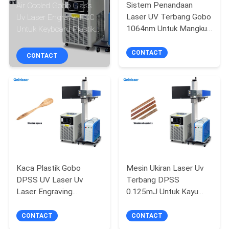
KUALITAS
Sistem Penandaan
Air Cooled Gobo Glass
Laser UV Terbang Gobo
Uv Laser Engraver FCC
1064nm Untuk Mangkuk
Untuk Keyboard Plastik
HUBUNGI
Sumpit Sendok Kayu
Kayu
CONTACT
KAMI
CONTACT
PERMINTAAN
PENAWARAN
SITEMAP
Kaca Plastik Gobo
Mesin Ukiran Laser Uv
PRIVACY
DPSS UV Laser Uv
Terbang DPSS
POLICY
Laser Engraving
0.125mJ Untuk Kayu
Machine 30KHz 3w 5w
Bambu Mdf
CONTACT
CONTACT