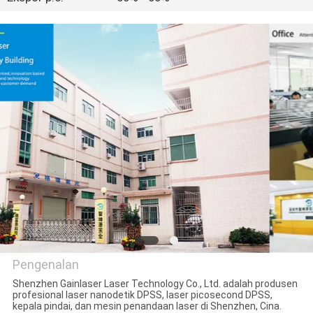
KUALITAS
HUBUNGI
KAMI
PERMINTAAN
PENAWARAN
Pengenalan
Shenzhen Gainlaser Laser Technology Co., Ltd. adalah produsen
profesional laser nanodetik DPSS, laser picosecond DPSS,
Shenzhen Gainlaser Laser
kepala pindai, dan mesin penandaan laser di Shenzhen, Cina.