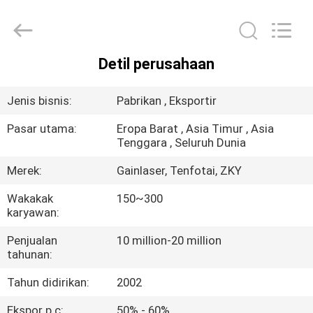
penandaan
laser
UV
pemasok.
Copyright
©
2020
Detil perusahaan
-
RUMAH
2021
uv-
lasermarkingmachine.com.
Jenis bisnis:
Pabrikan , Eksportir
All
Rights
PRODUK
Reserved.
Pasar utama:
Eropa Barat , Asia Timur , Asia
Tenggara , Seluruh Dunia
TENTANG
Merek:
Gainlaser, Tenfotai, ZKY
KAMI
Wakakak
150~300
karyawan:
TUR
Penjualan
10 million-20 million
PABRIK
tahunan:
Tahun didirikan:
2002
KONTROL
Ekspor p.c:
50% - 60%