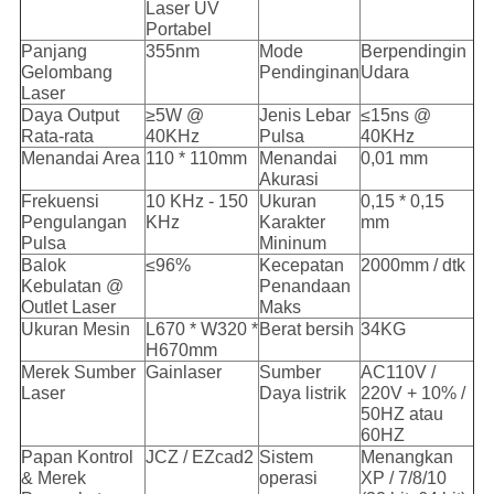
Laser UV
Portabel
Panjang
355nm
Mode
Berpendingin
Gelombang
Pendinginan
Udara
Laser
Daya Output
≥5W @
Jenis Lebar
≤15ns @
Rata-rata
40KHz
Pulsa
40KHz
Menandai Area
110 * 110mm
Menandai
0,01 mm
Akurasi
Frekuensi
10 KHz - 150
Ukuran
0,15 * 0,15
Pengulangan
KHz
Karakter
mm
Pulsa
Mininum
Balok
≤96%
Kecepatan
2000mm / dtk
Kebulatan @
Penandaan
Outlet Laser
Maks
Ukuran Mesin
L670 * W320 *
Berat bersih
34KG
H670mm
Merek Sumber
Gainlaser
Sumber
AC110V /
Laser
Daya listrik
220V + 10% /
50HZ atau
60HZ
Papan Kontrol
JCZ / EZcad2
Sistem
Menangkan
& Merek
operasi
XP / 7/8/10