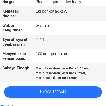
Harga:
Please inquire individually
KUALITAS
Kemasan
Ekspor kotak kayu
rincian:
HUBUNGI
KAMI
Waktu
5-8 hari
pengiriman:
Syarat-syarat
T / T
PERMINTAAN
pembayaran:
PENAWARAN
Menyediakan
100 unit per bulan
kemampuan:
SITEMAP
Cahaya Tinggi:
,
,
Mesin Penandaan Laser Kaca 0
15mm
,
Mesin Penandaan Laser Kaca 5Watt
mesin laser ukiran kaca 5Watt
PRIVACY
POLICY
HARGA TERBAIK