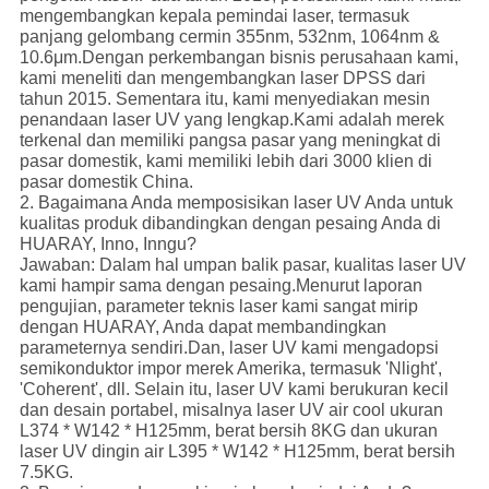
mengembangkan kepala pemindai laser, termasuk
panjang gelombang cermin 355nm, 532nm, 1064nm &
10.6μm.Dengan perkembangan bisnis perusahaan kami,
kami meneliti dan mengembangkan laser DPSS dari
tahun 2015. Sementara itu, kami menyediakan mesin
penandaan laser UV yang lengkap.Kami adalah merek
terkenal dan memiliki pangsa pasar yang meningkat di
pasar domestik, kami memiliki lebih dari 3000 klien di
pasar domestik China.
2. Bagaimana Anda memposisikan laser UV Anda untuk
kualitas produk dibandingkan dengan pesaing Anda di
HUARAY, Inno, Inngu?
Jawaban: Dalam hal umpan balik pasar, kualitas laser UV
kami hampir sama dengan pesaing.Menurut laporan
pengujian, parameter teknis laser kami sangat mirip
dengan HUARAY, Anda dapat membandingkan
parameternya sendiri.Dan, laser UV kami mengadopsi
semikonduktor impor merek Amerika, termasuk 'Nlight',
'Coherent', dll. Selain itu, laser UV kami berukuran kecil
dan desain portabel, misalnya laser UV air cool ukuran
L374 * W142 * H125mm, berat bersih 8KG dan ukuran
laser UV dingin air L395 * W142 * H125mm, berat bersih
7.5KG.