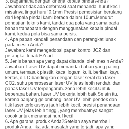
3. Bagaimana dengan kinerja kepala pindai Anda?
Jawaban: tidak ada deformasi saat menandai huruf kecil
misalnya tinggi huruf 0.1mm.Presisi pemosisian berulang
dari kepala pindai kami berada dalam 10μm.Menurut
pengujian teknis kami, tandai dua pola yang sama pada
bahan transparan dengan menggunakan kepala pindai
kami, kedua pola bisa sama persis.
4. Apa papan kendali penandaan dan perangkat lunak
pada mesin Anda?
Jawaban: kami mengadopsi papan kontrol JCZ dan
perangkat lunak EZcad.
5. Jenis bahan apa yang dapat ditandai oleh mesin Anda?
Jawaban: Laser UV dapat menandai bahan yang paling
umum, termasuk plastik, kaca, logam, kulit, berlian, kayu,
kertas, dll. Dibandingkan dengan laser serat dan laser
CO2, suhu pemrosesan laser UV jelas lebih rendah, dan
panas laser UV terpengaruh. zona lebih kecil.Untuk
beberapa bahan, laser UV bekerja lebih baik.Selain itu,
karena panjang gelombang laser UV lebih pendek dan
titik laser terfokusnya jauh lebih kecil, presisi penandaan
laser UV jelas lebih tinggi, yang membuatnya sangat
cocok untuk menandai huruf kecil.
6. Apa garansi produk Anda?Setelah saya membeli
produk Anda, jika ada masalah yang terjadi, apa yang