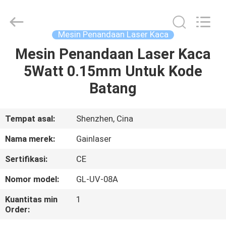
Shenzhen
Gainlaser
Laser
Technology
Co.,Ltd.
Mesin Penandaan Laser Kaca
All
Rights
Mesin Penandaan Laser Kaca
RUMAH
Reserved.
5Watt 0.15mm Untuk Kode
PRODUK
Batang
TENTANG
Tempat asal:
Shenzhen, Cina
KAMI
Nama merek:
Gainlaser
Sertifikasi:
CE
TUR
Nomor model:
GL-UV-08A
PABRIK
Kuantitas min
1
Order:
KONTROL