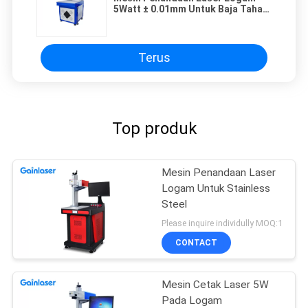
5Watt ± 0.01mm Untuk Baja Tahan
Karat
Terus
Top produk
Mesin Penandaan Laser
Logam Untuk Stainless
Steel
Please inquire individully MOQ:1
CONTACT
Mesin Cetak Laser 5W
Pada Logam