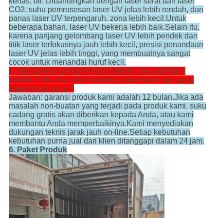
kertas, dll. Dibandingkan dengan laser serat dan laser
CO2, suhu pemrosesan laser UV jelas lebih rendah, dan
panas laser UV terpengaruh. zona lebih kecil.Untuk
beberapa bahan, laser UV bekerja lebih baik.Selain itu,
karena panjang gelombang laser UV lebih pendek dan
titik laser terfokusnya jauh lebih kecil, presisi penandaan
laser UV jelas lebih tinggi, yang membuatnya sangat
cocok untuk menandai huruf kecil.
6. Apa garansi produk Anda?Setelah saya membeli
produk Anda, jika ada masalah yang terjadi, apa yang
dapat Anda bantu?
Jawaban: garansi produk kami adalah 12 bulan.Jika ada
masalah non-buatan yang terjadi pada produk kami, suku
cadang gratis akan diberikan kepada Anda, atau kami
membantu Anda memperbaikinya.Kami menyediakan
dukungan teknis jarak jauh on-line.Setiap kebutuhan
kebutuhan purna jual dari klien ditanggapi dalam 24 jam.
6. Paket Produk