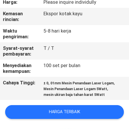
Harga:
Please inquire individully
KUALITAS
Kemasan
Ekspor kotak kayu
rincian:
HUBUNGI
KAMI
Waktu
5-8 hari kerja
pengiriman:
Syarat-syarat
T / T
PERMINTAAN
pembayaran:
PENAWARAN
Menyediakan
100 set per bulan
kemampuan:
SITEMAP
Cahaya Tinggi:
,
,
± 0
01mm Mesin Penandaan Laser Logam
,
Mesin Penandaan Laser Logam 5Watt
mesin ukiran baja tahan karat 5Watt
PRIVACY
POLICY
HARGA TERBAIK