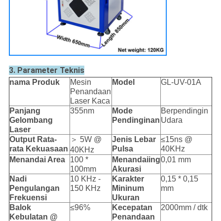
3. Parameter Teknis
nama Produk
Mesin
Model
GL-UV-01A
Penandaan
Laser Kaca
Panjang
355nm
Mode
Berpendingin
Gelombang
Pendinginan
Udara
Laser
Output Rata-
＞ 5W @
Jenis Lebar
≤15ns @
rata
Kekuasaan
Pulsa
40KHz
40KHz
Menandai Area
100 *
Menandai
ing
0,01 mm
100mm
Akurasi
Nadi
10 KHz -
Karakter
0,15 * 0,15
Pengulangan
150 KHz
Mininum
mm
Frekuensi
Ukuran
Balok
≤96%
Kecepatan
2000mm / dtk
Kebulatan @
Penandaan