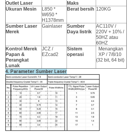
Outlet Laser
Maks
Ukuran Mesin
L850 *
Berat bersih
120KG
W650 *
H1378mm
Sumber Laser
Gainlaser
Sumber
AC110V /
Merek
Daya listrik
220V + 10% /
50HZ atau
60HZ
Kontrol
Merek
JCZ /
Sistem
Menangkan
Papan &
EZcad2
operasi
XP / 7/8/10
Perangkat
(32 bit, 64 bit)
Lunak
4. Parameter Sumber Laser