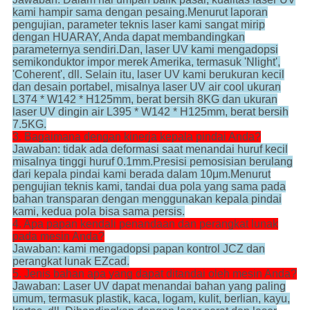
kami hampir sama dengan pesaing.Menurut laporan
pengujian, parameter teknis laser kami sangat mirip
dengan HUARAY, Anda dapat membandingkan
parameternya sendiri.Dan, laser UV kami mengadopsi
semikonduktor impor merek Amerika, termasuk 'Nlight',
'Coherent', dll. Selain itu, laser UV kami berukuran kecil
dan desain portabel, misalnya laser UV air cool ukuran
L374 * W142 * H125mm, berat bersih 8KG dan ukuran
laser UV dingin air L395 * W142 * H125mm, berat bersih
7.5KG.
3. Bagaimana dengan kinerja kepala pindai Anda?
Jawaban: tidak ada deformasi saat menandai huruf kecil
misalnya tinggi huruf 0.1mm.Presisi pemosisian berulang
dari kepala pindai kami berada dalam 10μm.Menurut
pengujian teknis kami, tandai dua pola yang sama pada
bahan transparan dengan menggunakan kepala pindai
kami, kedua pola bisa sama persis.
4. Apa papan kendali penandaan dan perangkat lunak
pada mesin Anda?
Jawaban: kami mengadopsi papan kontrol JCZ dan
perangkat lunak EZcad.
5. Jenis bahan apa yang dapat ditandai oleh mesin Anda?
Jawaban: Laser UV dapat menandai bahan yang paling
umum, termasuk plastik, kaca, logam, kulit, berlian, kayu,