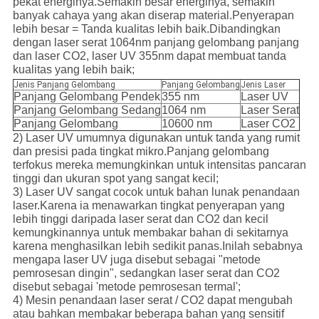
pekat energinya.Semakin besar energinya, semakin
banyak cahaya yang akan diserap material.Penyerapan
lebih besar = Tanda kualitas lebih baik.Dibandingkan
dengan laser serat 1064nm panjang gelombang panjang
dan laser CO2, laser UV 355nm dapat membuat tanda
kualitas yang lebih baik;
Jenis Panjang Gelombang
Panjang Gelombang
Jenis Laser
Panjang Gelombang Pendek
355 nm
Laser UV
Panjang Gelombang Sedang
1064 nm
Laser Serat
Panjang Gelombang
10600 nm
Laser CO2
2) Laser UV umumnya digunakan untuk tanda yang rumit
dan presisi pada tingkat mikro.Panjang gelombang
terfokus mereka memungkinkan untuk intensitas pancaran
tinggi dan ukuran spot yang sangat kecil;
3) Laser UV sangat cocok untuk bahan lunak penandaan
laser.Karena ia menawarkan tingkat penyerapan yang
lebih tinggi daripada laser serat dan CO2 dan kecil
kemungkinannya untuk membakar bahan di sekitarnya
karena menghasilkan lebih sedikit panas.Inilah sebabnya
mengapa laser UV juga disebut sebagai "metode
pemrosesan dingin", sedangkan laser serat dan CO2
disebut sebagai 'metode pemrosesan termal';
4) Mesin penandaan laser serat / CO2 dapat mengubah
atau bahkan membakar beberapa bahan yang sensitif