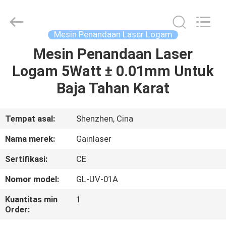
penandaan
laser
UV
supplier.
Copyright
Mesin Penandaan Laser Logam
©
2020
-
Mesin Penandaan Laser
RUMAH
2025
Shenzhen
Logam 5Watt ± 0.01mm Untuk
Gainlaser
Laser
Technology
PRODUK
Baja Tahan Karat
Co.,Ltd.
All
Rights
Reserved.
TENTANG
Tempat asal:
Shenzhen, Cina
KAMI
Nama merek:
Gainlaser
Sertifikasi:
CE
TUR
Nomor model:
GL-UV-01A
PABRIK
Kuantitas min
1
Order:
KONTROL