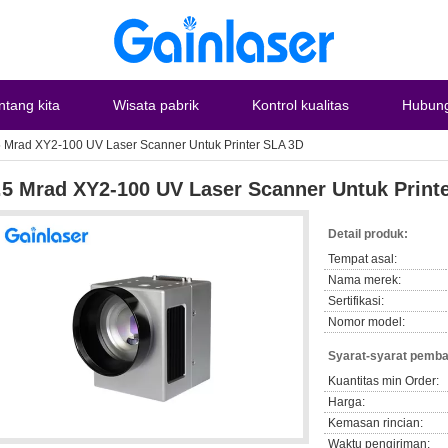
ntang kita
Wisata pabrik
Kontrol kualitas
Hubung
5 Mrad XY2-100 UV Laser Scanner Untuk Printer SLA 3D
.5 Mrad XY2-100 UV Laser Scanner Untuk Print
Detail produk:
Tempat asal:
Nama merek:
Sertifikasi:
Nomor model:
Syarat-syarat pemba
Kuantitas min Order:
Harga:
Kemasan rincian:
Waktu pengiriman: