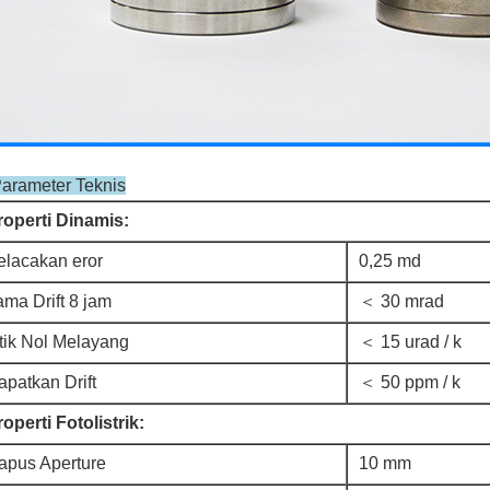
Parameter Teknis
roperti Dinamis:
elacakan eror
0,25 md
ama Drift 8 jam
＜ 30 mrad
itik Nol Melayang
＜ 15 urad / k
apatkan Drift
＜ 50 ppm / k
operti Fotolistrik:
apus Aperture
10 mm