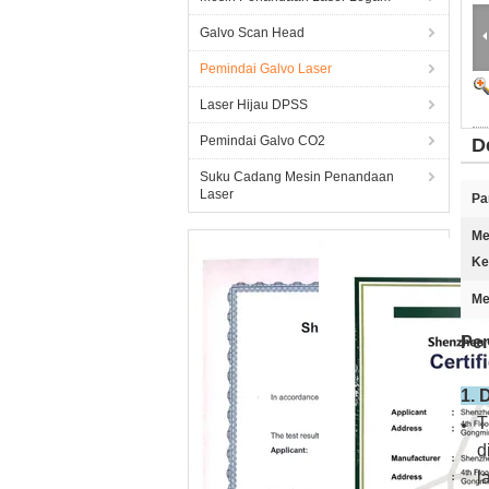
Galvo Scan Head
Pemindai Galvo Laser
Laser Hijau DPSS
Pemindai Galvo CO2
D
Suku Cadang Mesin Penandaan
Laser
Pa
Me
Ke
Me
Pe
1. 
T
d
l