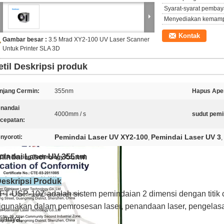
Syarat-syarat pembay
Menyediakan kemam
Kontak
Gambar besar :
3.5 Mrad XY2-100 UV Laser Scanner
Untuk Printer SLA 3D
etil Deskripsi produk
njang Cermin:
355nm
Hapus Aper
nandai
4000mm / s
sudut pemi
cepatan:
Pemindai Laser UV XY2-100
Pemindai Laser UV 3
nyoroti:
,
,
mindai Laser UV 355nm
Deskripsi Produk
FT-USP-10Z adalah sistem pemindaian 2 dimensi dengan titik
igunakan dalam pemrosesan laser, penandaan laser, pengelasa
ainnya;