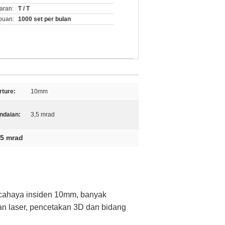
aran:
T / T
puan:
1000 set per bulan
ture:
10mm
ndaian:
3,5 mrad
5 mrad
 cahaya insiden 10mm, banyak
n laser, pencetakan 3D dan bidang