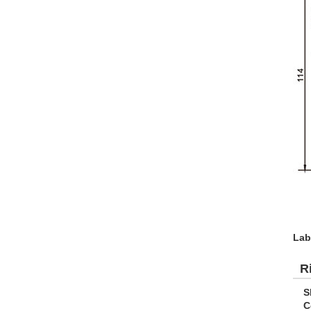
Lab
R
S
C