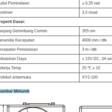
udut Pemindaian
± 0,35 rad
onlinier
3,5 mrad
roperti Dasar:
anjang Gelombang Cermin
355 nm
enandai Kecepatan
4000 mm / dtk
ecepatan Pemosisian
3 m / dtk
ebutuhan Daya
± 15V DC, 3A set
ekerja Temp
25 ℃ ± 10
rotokol antarmuka
XY2-100
Gambar Mekanik