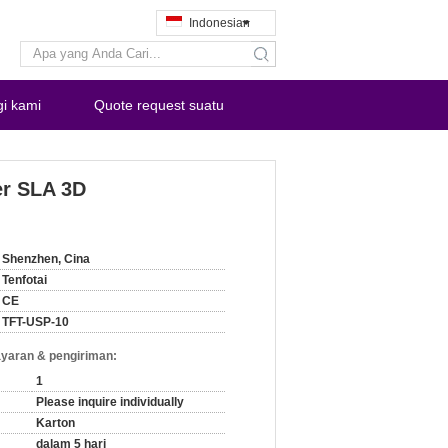
Indonesian
search
i kami
Quote request suatu
er SLA 3D
Shenzhen, Cina
Tenfotai
CE
TFT-USP-10
yaran & pengiriman:
1
Please inquire individually
Karton
dalam 5 hari