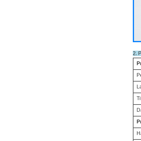
2. 
P
P
L
T
D
Pr
H