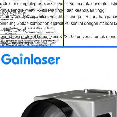
roduk ini mengintegrasikan sistem servo, manufaktur motor list
irinya sendiri, memiliki kinerja tinggi dan keandalan tinggi;
esain struktur yang unik memastikan kinerja perpindahan panas
elindung.Setiap komponen diproduksi sesuai dengan standar 
tabilitas tinggi;
engadopsi protokol komunikasi XY2-100 universal untuk menerim
artu yang berbeda.