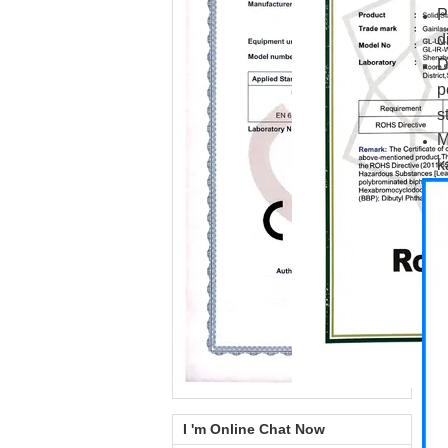
P
d
D
p
s
M
k
I 'm Online Chat Now