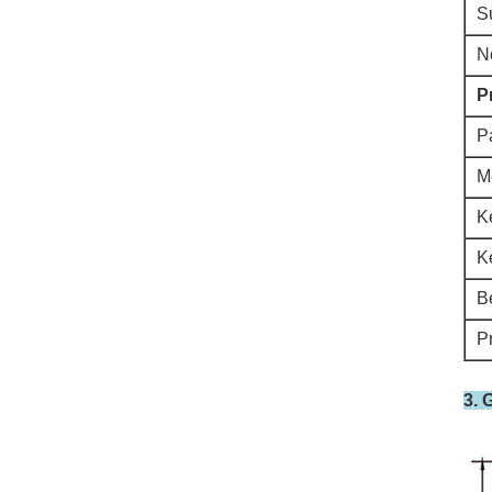
S
N
P
P
M
K
K
B
P
3. 