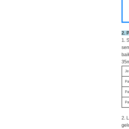
2.
P
1. 
sem
bai
35n
Je
Pa
Pa
Pa
2. 
gel