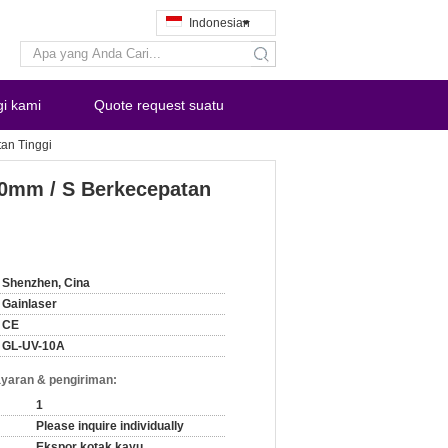
Indonesian
search
i kami
Quote request suatu
an Tinggi
0mm / S Berkecepatan
Shenzhen, Cina
Gainlaser
CE
GL-UV-10A
yaran & pengiriman:
1
Please inquire individually
Ekspor kotak kayu