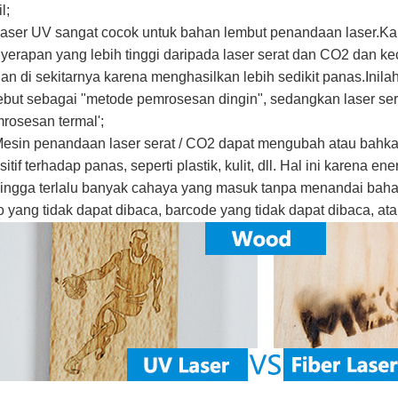
l;
Laser UV sangat cocok untuk bahan lembut penandaan laser.Ka
yerapan yang lebih tinggi daripada laser serat dan CO2 dan 
an di sekitarnya karena menghasilkan lebih sedikit panas.Ini
ebut sebagai "metode pemrosesan dingin", sedangkan laser se
rosesan termal';
Mesin penandaan laser serat / CO2 dapat mengubah atau bah
sitif terhadap panas, seperti plastik, kulit, dll. Hal ini karena e
ingga terlalu banyak cahaya yang masuk tanpa menandai baha
o yang tidak dapat dibaca, barcode yang tidak dapat dibaca, at