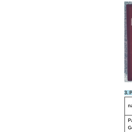
3. 
n
P
G