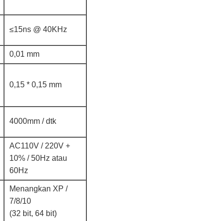
≤15ns @ 40KHz
0,01 mm
0,15 * 0,15 mm
4000mm / dtk
AC110V / 220V +
10% / 50Hz atau
60Hz
Menangkan XP /
7/8/10
(32 bit, 64 bit)