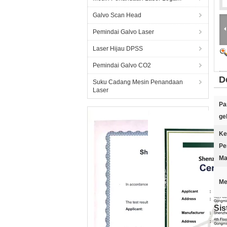
Galvo Scan Head
Pemindai Galvo Laser
Laser Hijau DPSS
Pemindai Galvo CO2
D
Suku Cadang Mesin Penandaan
Laser
Pa
ge
Ke
Pe
Ma
Me
Sis