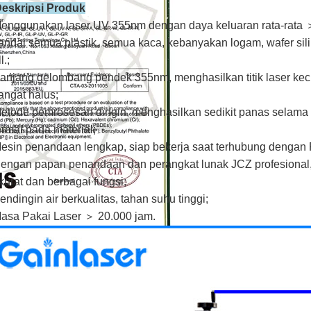
Deskripsi Produk
enggunakan laser UV 355nm dengan daya keluaran rata-rat
andai semua plastik, semua kaca, kebanyakan logam, wafer silik
l.;
anjang gelombang pendek 355nm, menghasilkan titik laser kec
angat halus;
etode pemrosesan dingin, menghasilkan sedikit panas selama
ermal pada material;
esin penandaan lengkap, siap bekerja saat terhubung dengan 
engan papan penandaan dan perangkat lunak JCZ profesional,
kurat dan berbagai fungsi;
endingin air berkualitas, tahan suhu tinggi;
asa Pakai Laser ＞ 20.000 jam.