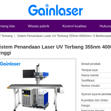
ntang kita
Wisata pabrik
Kontrol kualitas
Hubung
V Terbang
Sistem Penandaan Laser UV Terbang 355nm 4000mm / S Berkecepat
istem Penandaan Laser UV Terbang 355nm 400
inggi
Detail produk:
Tempat asal:
Nama merek:
Sertifikasi:
Nomor model:
Syarat-syarat pemba
Kuantitas min Order:
Harga:
Kemasan rincian: