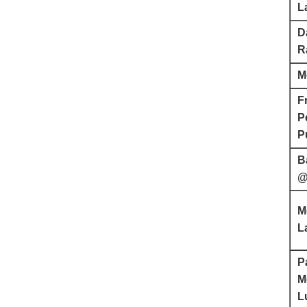
L
D
R
M
F
P
P
B
@
M
L
P
M
L