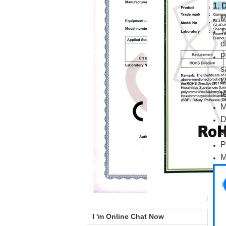
1. 
M
T
dl
P
s
M
t
M
D
a
P
M
I 'm Online Chat Now