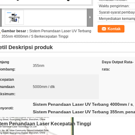
Waktu pengiriman:
Syarat-syarat pembay
Menyediakan kemam
Kontak
Gambar besar :
Sistem Penandaan Laser UV Terbang
355nm 4000mm / S Berkecepatan Tinggi
etil Deskripsi produk
njang
Daya Output Rata-
355nm
lombang:
rata:
cepatan
nandaan
5000mm / dtk
ksimum:
Sistem Penandaan Laser UV Terbang 4000mm / s
,
nyoroti:
Sistem Penandaan Laser UV Terbang 355nm
pena
,
tem Penandaan Laser Kecepatan Tinggi