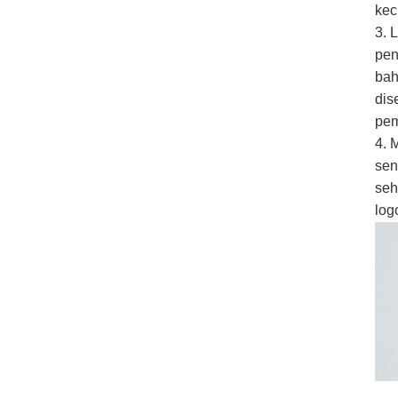
keci
3. 
pen
bah
dis
pem
4. 
sen
seh
log