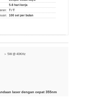
5-8 hari kerja
aran:
T / T
puan:
100 set per bulan
＞ 5W @ 40KHz
ndaan laser dengan cepat 355nm