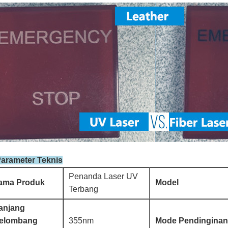
Parameter Teknis
Penanda Laser UV
ama Produk
Model
Terbang
anjang
elombang
355nm
Mode Pendinginan