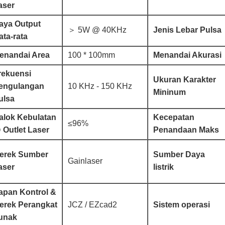
aser
aya Output
＞ 5W @ 40KHz
Jenis Lebar Pulsa
ata-rata
enandai Area
100 * 100mm
Menandai Akurasi
rekuensi
Ukuran Karakter
engulangan
10 KHz - 150 KHz
Mininum
ulsa
alok Kebulatan
Kecepatan
≤96%
 Outlet Laser
Penandaan Maks
erek Sumber
Sumber Daya
Gainlaser
aser
listrik
apan Kontrol &
erek Perangkat
JCZ / EZcad2
Sistem operasi
unak