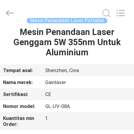
penandaan
laser
UV
pemasok.
Copyright
Mesin Penandaan Laser Portabel
©
2020
-
Mesin Penandaan Laser
RUMAH
2025
Shenzhen
Genggam 5W 355nm Untuk
Gainlaser
Laser
Technology
PRODUK
Aluminium
Co.,Ltd.
All
Rights
Reserved.
TENTANG
Tempat asal:
Shenzhen, Cina
KAMI
Nama merek:
Gainlaser
Sertifikasi:
CE
TUR
Nomor model:
GL-UV-08A
PABRIK
Kuantitas min
1
Order:
KONTROL