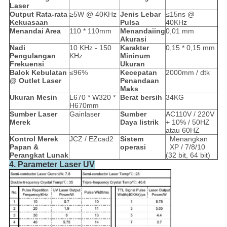
Laser
Output Rata-rata
≥5W @ 40KHz
Jenis Lebar
≤15ns @
Kekuasaan
Pulsa
40KHz
Menandai Area
110 * 110mm
Menandai
ing
0,01 mm
Akurasi
Nadi
10 KHz - 150
Karakter
0,15 * 0,15 mm
Pengulangan
KHz
Mininum
Frekuensi
Ukuran
Balok Kebulatan
≤96%
Kecepatan
2000mm / dtk
@ Outlet Laser
Penandaan
Maks
Ukuran Mesin
L670 * W320 *
Berat bersih
34KG
H670mm
Sumber Laser
Gainlaser
Sumber
AC110V / 220V
Merek
Daya listrik
+ 10% / 50HZ
atau 60HZ
Kontrol
Merek
JCZ / EZcad2
Sistem
Menangkan
Papan &
operasi
XP / 7/8/10
Perangkat Lunak
(32 bit, 64 bit)
4. Parameter Laser UV