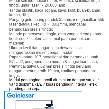
Modul semikonduktor merek Amerika, stabilitas kerja
tinggi, umur laser ＞ 20.000 jam;
Tandai plastik, kaca, logam, kayu, kulit, buah-buahan,
kertas, dll .;
Panjang gelombang pendek 355nm, menghasilkan titik
laser terfokus kecil (φ ＜ 0,01mm), mencapai
penandaan presisi tinggi;
Metode pemrosesan dingin, area yang terkena panas
kecil, sedikit deformasi termal pada permukaan
material;
Ukuran kecil dan ringan, pria dewasa bisa
menggerakkan mesin dengan mudah;
Papan kontrol JCZ profesional dan perangkat lunak
EZcad2, pengoperasian mudah & fungsi luar biasa;
Pemindai galvo 0,02 mm presisi tinggi berulang
dengan apertur jernih 10 mm, kualitas penandaan
tinggi;
Modul pendinginan profil aluminium dengan struktur
yang dioptimalkan, 7 kipas pendingin internal, efek
pendinginan cepat.