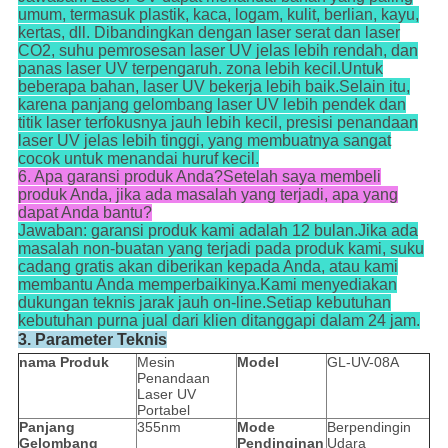
umum, termasuk plastik, kaca, logam, kulit, berlian, kayu,
kertas, dll. Dibandingkan dengan laser serat dan laser
CO2, suhu pemrosesan laser UV jelas lebih rendah, dan
panas laser UV terpengaruh. zona lebih kecil.Untuk
beberapa bahan, laser UV bekerja lebih baik.Selain itu,
karena panjang gelombang laser UV lebih pendek dan
titik laser terfokusnya jauh lebih kecil, presisi penandaan
laser UV jelas lebih tinggi, yang membuatnya sangat
cocok untuk menandai huruf kecil.
6. Apa garansi produk Anda?Setelah saya membeli
produk Anda, jika ada masalah yang terjadi, apa yang
dapat Anda bantu?
Jawaban: garansi produk kami adalah 12 bulan.Jika ada
masalah non-buatan yang terjadi pada produk kami, suku
cadang gratis akan diberikan kepada Anda, atau kami
membantu Anda memperbaikinya.Kami menyediakan
dukungan teknis jarak jauh on-line.Setiap kebutuhan
kebutuhan purna jual dari klien ditanggapi dalam 24 jam.
3. Parameter Teknis
nama Produk
Mesin
Model
GL-UV-08A
Penandaan
Laser UV
Portabel
Panjang
355nm
Mode
Berpendingin
Gelombang
Pendinginan
Udara