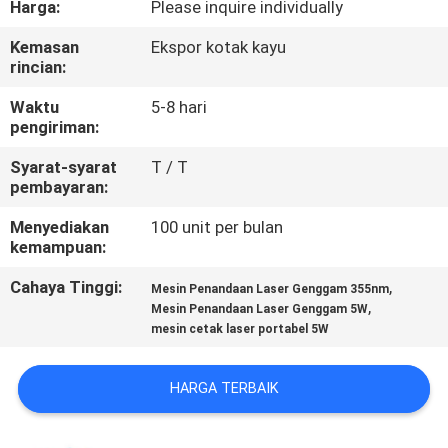
Harga:
Please inquire individually
KUALITAS
Kemasan
Ekspor kotak kayu
rincian:
HUBUNGI
KAMI
Waktu
5-8 hari
pengiriman:
Syarat-syarat
T / T
PERMINTAAN
pembayaran:
PENAWARAN
Menyediakan
100 unit per bulan
kemampuan:
SITEMAP
Cahaya Tinggi:
,
Mesin Penandaan Laser Genggam 355nm
,
Mesin Penandaan Laser Genggam 5W
mesin cetak laser portabel 5W
PRIVACY
POLICY
HARGA TERBAIK