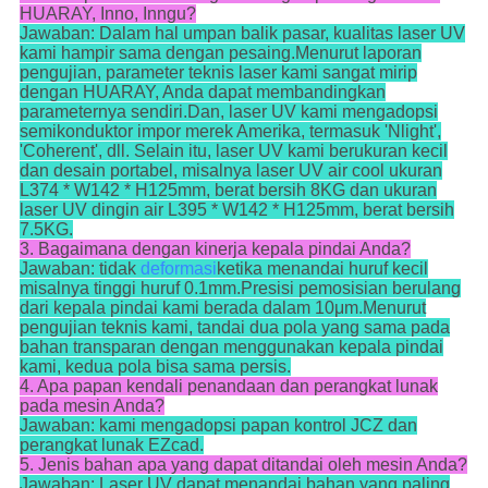
HUARAY, Inno, Inngu?
Jawaban: Dalam hal umpan balik pasar, kualitas laser UV
kami hampir sama dengan pesaing.Menurut laporan
pengujian, parameter teknis laser kami sangat mirip
dengan HUARAY, Anda dapat membandingkan
parameternya sendiri.Dan, laser UV kami mengadopsi
semikonduktor impor merek Amerika, termasuk 'Nlight',
'Coherent', dll. Selain itu, laser UV kami berukuran kecil
dan desain portabel, misalnya laser UV air cool ukuran
L374 * W142 * H125mm, berat bersih 8KG dan ukuran
laser UV dingin air L395 * W142 * H125mm, berat bersih
7.5KG.
3. Bagaimana dengan kinerja kepala pindai Anda?
Jawaban: tidak
deformasi
ketika menandai huruf kecil
misalnya tinggi huruf 0.1mm.Presisi pemosisian berulang
dari kepala pindai kami berada dalam 10μm.Menurut
pengujian teknis kami, tandai dua pola yang sama pada
bahan transparan dengan menggunakan kepala pindai
kami, kedua pola bisa sama persis.
4. Apa papan kendali penandaan dan perangkat lunak
pada mesin Anda?
Jawaban: kami mengadopsi papan kontrol JCZ dan
perangkat lunak EZcad.
5. Jenis bahan apa yang dapat ditandai oleh mesin Anda?
Jawaban: Laser UV dapat menandai bahan yang paling