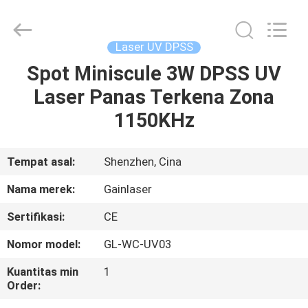
penandaan
laser
UV
supplier.
Copyright
Laser UV DPSS
©
2020
-
Spot Miniscule 3W DPSS UV
RUMAH
2025
Shenzhen
Laser Panas Terkena Zona
Gainlaser
Laser
Technology
PRODUK
1150KHz
Co.,Ltd.
All
Rights
Reserved.
TENTANG
Tempat asal:
Shenzhen, Cina
KAMI
Nama merek:
Gainlaser
Sertifikasi:
CE
TUR
Nomor model:
GL-WC-UV03
PABRIK
Kuantitas min
1
Order:
KONTROL