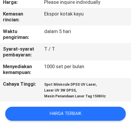
Harga:
Please inquire individually
KUALITAS
Kemasan
Ekspor kotak kayu
rincian:
HUBUNGI
KAMI
Waktu
dalam 5 hari
pengiriman:
Syarat-syarat
T / T
PERMINTAAN
pembayaran:
PENAWARAN
Menyediakan
1000 set per bulan
kemampuan:
SITEMAP
Cahaya Tinggi:
,
Spot Miniscule DPSS UV Laser
,
Laser UV 3W DPSS
Mesin Penandaan Laser Tag 150KHz
PRIVACY
POLICY
HARGA TERBAIK