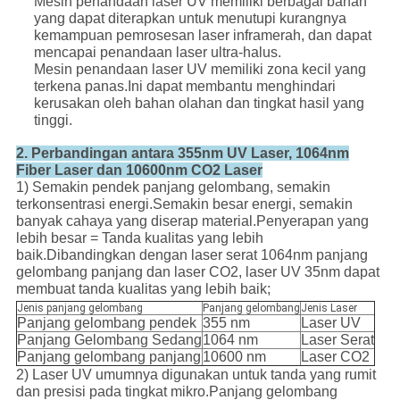
Mesin penandaan laser UV memiliki berbagai bahan
yang dapat diterapkan untuk menutupi kurangnya
kemampuan pemrosesan laser inframerah, dan dapat
mencapai penandaan laser ultra-halus.
Mesin penandaan laser UV memiliki zona kecil yang
terkena panas.Ini dapat membantu menghindari
kerusakan oleh bahan olahan dan tingkat hasil yang
tinggi.
2. Perbandingan antara 355nm UV Laser, 1064nm
Fiber Laser dan 10600nm CO2 Laser
1) Semakin pendek panjang gelombang, semakin
terkonsentrasi energi.Semakin besar energi, semakin
banyak cahaya yang diserap material.Penyerapan yang
lebih besar = Tanda kualitas yang lebih
baik.Dibandingkan dengan laser serat 1064nm panjang
gelombang panjang dan laser CO2, laser UV 35nm dapat
membuat tanda kualitas yang lebih baik;
Jenis panjang gelombang
Panjang gelombang
Jenis Laser
Panjang gelombang pendek
355 nm
Laser UV
Panjang Gelombang Sedang
1064 nm
Laser Serat
Panjang gelombang panjang
10600 nm
Laser CO2
2) Laser UV umumnya digunakan untuk tanda yang rumit
dan presisi pada tingkat mikro.Panjang gelombang