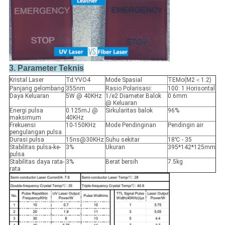
3. Parameter Teknis
Kristal Laser
Td:YVO4
Mode Spasial
TEMo(M2＜1.2)
Panjang gelombang
355nm
Rasio Polarisasi:
100: 1 Horisontal
Daya Keluaran
5W @ 40KHz
1/e2 Diameter Balok
0.6mm
@ Keluaran
Energi pulsa
0.125mJ @
Sirkularitas balok
96%
maksimum
40KHz
Frekuensi
10-150KHz
Mode Pendinginan
Pendingin air
pengulangan pulsa
Durasi pulsa
15ns@30KHz
Suhu sekitar
18℃ - 35
Stabilitas pulsa-ke-
3%
Ukuran
395*142*125mm
pulsa
Stabilitas daya rata-
3%
Berat bersih
7.5kg
rata