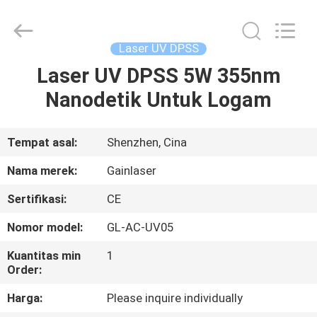
Shenzhen
Gainlaser
Laser
Technology
Co.,Ltd.
Laser UV DPSS
All
Rights
Laser UV DPSS 5W 355nm
RUMAH
Reserved.
Nanodetik Untuk Logam
PRODUK
Tempat asal:
Shenzhen, Cina
TENTANG
Nama merek:
Gainlaser
KAMI
Sertifikasi:
CE
Nomor model:
GL-AC-UV05
TUR
PABRIK
Kuantitas min
1
Order:
Harga:
Please inquire individually
KONTROL