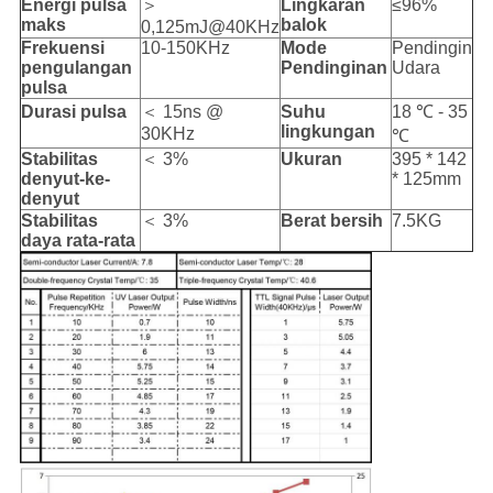
Energi pulsa
＞
Lingkaran
≤96%
maks
balok
0,125mJ@40KHz
Frekuensi
10-150KHz
Mode
Pendingin
pengulangan
Pendinginan
Udara
pulsa
Durasi pulsa
＜ 15ns @
Suhu
18 ℃ - 35
lingkungan
30KHz
℃
Stabilitas
＜ 3%
Ukuran
395 * 142
denyut-ke-
* 125mm
denyut
Stabilitas
＜ 3%
Berat bersih
7.5KG
daya rata-rata