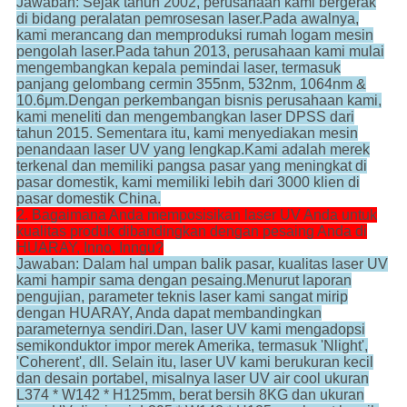
Jawaban: Sejak tahun 2002, perusahaan kami bergerak
di bidang peralatan pemrosesan laser.Pada awalnya,
kami merancang dan memproduksi rumah logam mesin
pengolah laser.Pada tahun 2013, perusahaan kami mulai
mengembangkan kepala pemindai laser, termasuk
panjang gelombang cermin 355nm, 532nm, 1064nm &
10.6μm.Dengan perkembangan bisnis perusahaan kami,
kami meneliti dan mengembangkan laser DPSS dari
tahun 2015. Sementara itu, kami menyediakan mesin
penandaan laser UV yang lengkap.Kami adalah merek
terkenal dan memiliki pangsa pasar yang meningkat di
pasar domestik, kami memiliki lebih dari 3000 klien di
pasar domestik China.
2. Bagaimana Anda memposisikan laser UV Anda untuk
kualitas produk dibandingkan dengan pesaing Anda di
HUARAY, Inno, Inngu?
Jawaban: Dalam hal umpan balik pasar, kualitas laser UV
kami hampir sama dengan pesaing.Menurut laporan
pengujian, parameter teknis laser kami sangat mirip
dengan HUARAY, Anda dapat membandingkan
parameternya sendiri.Dan, laser UV kami mengadopsi
semikonduktor impor merek Amerika, termasuk 'Nlight',
'Coherent', dll. Selain itu, laser UV kami berukuran kecil
dan desain portabel, misalnya laser UV air cool ukuran
L374 * W142 * H125mm, berat bersih 8KG dan ukuran