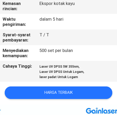
KUALITAS
Kemasan
Ekspor kotak kayu
rincian:
HUBUNGI
Waktu
dalam 5 hari
pengiriman:
KAMI
Syarat-syarat
T / T
pembayaran:
PERMINTAAN
Menyediakan
500 set per bulan
PENAWARAN
kemampuan:
Cahaya Tinggi:
,
Laser UV DPSS 5W 355nm
SITEMAP
,
Laser UV DPSS Untuk Logam
laser padat Untuk Logam
PRIVACY
HARGA TERBAIK
POLICY