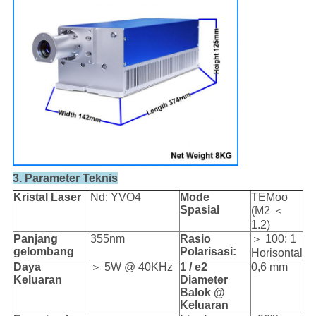
3. Parameter Teknis
Kristal Laser
Nd: YVO4
Mode
TEMoo
Spasial
(M2 ＜
1.2)
Panjang
355nm
Rasio
＞ 100: 1
gelombang
Polarisasi:
Horisontal
Daya
＞ 5W @ 40KHz
1 / e2
0,6 mm
Keluaran
Diameter
Balok @
Keluaran