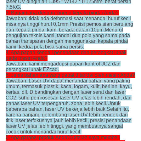
laser UV dingin air L395 * W142 * H125mm, berat bersih
7.5KG.
3. Bagaimana dengan kinerja kepala pindai Anda?
Jawaban: tidak ada deformasi saat menandai huruf kecil
misalnya tinggi huruf 0.1mm.Presisi pemosisian berulang
dari kepala pindai kami berada dalam 10μm.Menurut
pengujian teknis kami, tandai dua pola yang sama pada
bahan transparan dengan menggunakan kepala pindai
kami, kedua pola bisa sama persis.
4. Apa papan kendali penandaan dan perangkat lunak
pada mesin Anda?
Jawaban: kami mengadopsi papan kontrol JCZ dan
perangkat lunak EZcad.
5. Jenis bahan apa yang dapat ditandai oleh mesin Anda?
Jawaban: Laser UV dapat menandai bahan yang paling
umum, termasuk plastik, kaca, logam, kulit, berlian, kayu,
kertas, dll. Dibandingkan dengan laser serat dan laser
CO2, suhu pemrosesan laser UV jelas lebih rendah, dan
panas laser UV terpengaruh. zona lebih kecil.Untuk
beberapa bahan, laser UV bekerja lebih baik.Selain itu,
karena panjang gelombang laser UV lebih pendek dan
titik laser terfokusnya jauh lebih kecil, presisi penandaan
laser UV jelas lebih tinggi, yang membuatnya sangat
cocok untuk menandai huruf kecil.
6. Apa garansi produk Anda?Setelah saya membeli