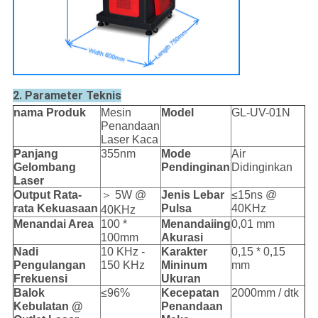
2. Parameter Teknis
nama Produk
Mesin
Model
GL-UV-01N
Penandaan
Laser Kaca
Panjang
355nm
Mode
Air
Gelombang
Pendinginan
Didinginkan
Laser
Output Rata-
＞ 5W @
Jenis Lebar
≤15ns @
rata
Kekuasaan
Pulsa
40KHz
40KHz
Menandai Area
100 *
Menandai
ing
0,01 mm
100mm
Akurasi
Nadi
10 KHz -
Karakter
0,15 * 0,15
Pengulangan
150 KHz
Mininum
mm
Frekuensi
Ukuran
Balok
≤96%
Kecepatan
2000mm / dtk
Kebulatan @
Penandaan