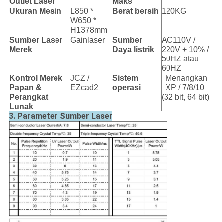
Outlet Laser
Maks
Ukuran Mesin
L850 *
Berat bersih
120KG
W650 *
H1378mm
Sumber Laser
Gainlaser
Sumber
AC110V /
Merek
Daya listrik
220V + 10% /
50HZ atau
60HZ
Kontrol
Merek
JCZ /
Sistem
Menangkan
Papan &
EZcad2
operasi
XP / 7/8/10
Perangkat
(32 bit, 64 bit)
Lunak
3. Parameter Sumber Laser