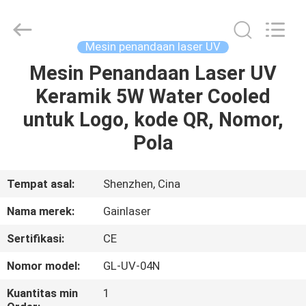
Shenzhen
Gainlaser
Laser
Technology
Co.,Ltd.
Mesin penandaan laser UV
All
Rights
Mesin Penandaan Laser UV
RUMAH
Reserved.
Keramik 5W Water Cooled
PRODUK
untuk Logo, kode QR, Nomor,
Pola
TENTANG
KAMI
Tempat asal:
Shenzhen, Cina
Nama merek:
Gainlaser
TUR
Sertifikasi:
CE
PABRIK
Nomor model:
GL-UV-04N
KONTROL
Kuantitas min
1