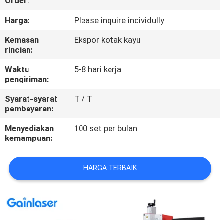
Order:
KUALITAS
Harga:
Please inquire individully
HUBUNGI
Kemasan
Ekspor kotak kayu
rincian:
KAMI
Waktu
5-8 hari kerja
pengiriman:
PERMINTAAN
Syarat-syarat
T / T
PENAWARAN
pembayaran:
Menyediakan
100 set per bulan
SITEMAP
kemampuan:
PRIVACY
HARGA TERBAIK
POLICY