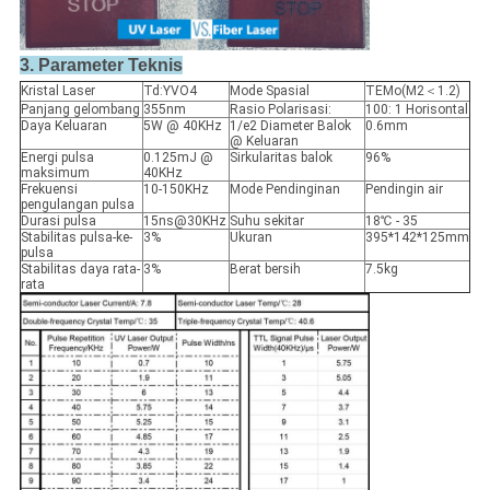
3. Parameter Teknis
Kristal Laser
Td:YVO4
Mode Spasial
TEMo(M2＜1.2)
Panjang gelombang
355nm
Rasio Polarisasi:
100: 1 Horisontal
Daya Keluaran
5W @ 40KHz
1/e2 Diameter Balok
0.6mm
@ Keluaran
Energi pulsa
0.125mJ @
Sirkularitas balok
96%
maksimum
40KHz
Frekuensi
10-150KHz
Mode Pendinginan
Pendingin air
pengulangan pulsa
Durasi pulsa
15ns@30KHz
Suhu sekitar
18℃ - 35
Stabilitas pulsa-ke-
3%
Ukuran
395*142*125mm
pulsa
Stabilitas daya rata-
3%
Berat bersih
7.5kg
rata