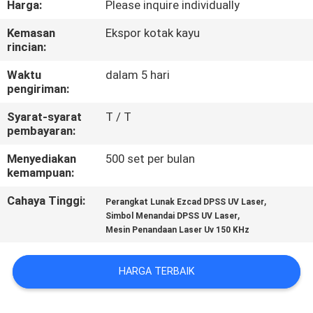
Harga:
Please inquire individually
KUALITAS
Kemasan
Ekspor kotak kayu
rincian:
HUBUNGI
KAMI
Waktu
dalam 5 hari
pengiriman:
Syarat-syarat
T / T
PERMINTAAN
pembayaran:
PENAWARAN
Menyediakan
500 set per bulan
kemampuan:
SITEMAP
Cahaya Tinggi:
,
Perangkat Lunak Ezcad DPSS UV Laser
,
Simbol Menandai DPSS UV Laser
Mesin Penandaan Laser Uv 150 KHz
PRIVACY
POLICY
HARGA TERBAIK