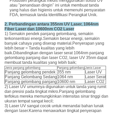
Produsen perangkat medis menggunakan solusi UV
atau "penandaan dingin" ini untuk membuat tanda
yang halus dan higienis untuk memenuhi persyaratan
FDA, termasuk tanda Identifikasi Perangkat Unik.
2. Perbandingan antara 355nm UV Laser, 1064nm
Fiber Laser dan 10600nm CO2 Laser
1) Semakin pendek panjang gelombang, semakin
terkonsentrasi energi.Semakin besar energi, semakin
banyak cahaya yang diserap material.Penyerapan yang
lebih besar = Tanda kualitas yang lebih
baik.Dibandingkan dengan laser serat 1064nm panjang
gelombang panjang dan laser CO2, laser UV 35nm dapat
membuat tanda kualitas yang lebih baik;
Jenis panjang gelombang
Panjang gelombang
Jenis Laser
Panjang gelombang pendek
355 nm
Laser UV
Panjang Gelombang Sedang
1064 nm
Laser Serat
Panjang gelombang panjang
10600 nm
Laser CO2
2) Laser UV umumnya digunakan untuk tanda yang rumit
dan presisi pada tingkat mikro.Panjang gelombang
terfokus mereka memungkinkan intensitas sinar tinggi dan
ukuran tempat sangat kecil;
3) Laser UV sangat cocok untuk menandai bahan lunak
dengan laser.Karena menawarkan tingkat penyerapan