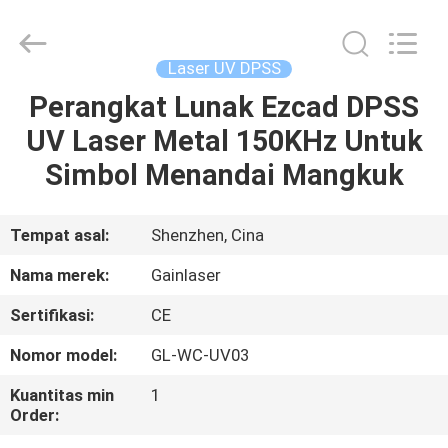
Shenzhen
Gainlaser
Laser
Technology
Co.,Ltd.
Laser UV DPSS
All
Rights
Perangkat Lunak Ezcad DPSS
RUMAH
Reserved.
UV Laser Metal 150KHz Untuk
PRODUK
Simbol Menandai Mangkuk
TENTANG
Tempat asal:
Shenzhen, Cina
KAMI
Nama merek:
Gainlaser
Sertifikasi:
CE
TUR
Nomor model:
GL-WC-UV03
PABRIK
Kuantitas min
1
Order:
KONTROL